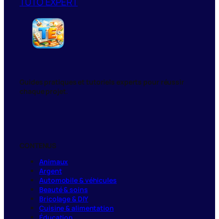
TUTO EXPERT
Guides pratiques et tutoriels experts pour réussir
chaque projet.
CONTENUS
Animaux
Argent
Automobile & véhicules
Beauté & soins
Bricolage & DIY
Cuisine & alimentation
Éducation